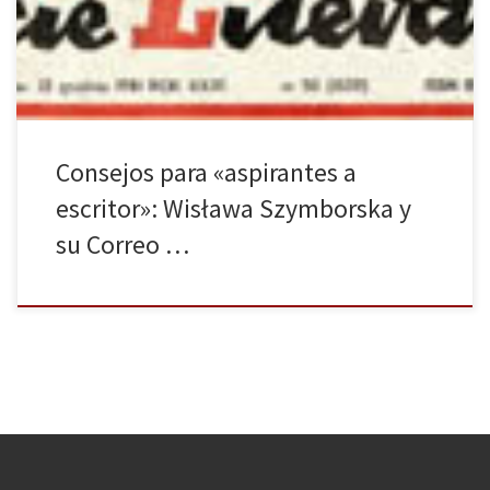
escritor (traducción de Abel Murcia y Katarzyna Mołoniewicz). La
obra, que ha contado con una ayuda a […]
Consejos para «aspirantes a
escritor»: Wisława Szymborska y
su Correo …