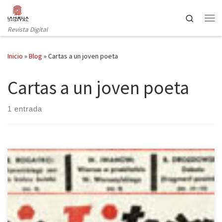
Saltar al contenido
Search
Revista Digital
Inicio
»
Blog
»
Cartas a un joven poeta
Cartas a un joven poeta
1 entrada
La editorial Nórdica ha publicado la hasta el momento última obra
traducida al español de la Nobel polaca Wisława Szymborska
(1923-2012): Correo literario, o cómo llegar a ser (o no llegar a ser)