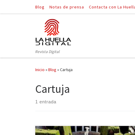
Blog
Notas de prensa
Contacta con La Huell
Saltar al contenido
Revista Digital
Inicio
»
Blog
»
Cartuja
Cartuja
1 entrada