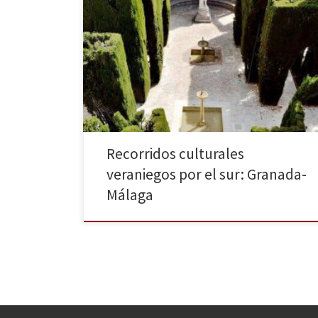
El sur siempre sienta bien, y en esta ocasión
proponemos una escapada a Granada y Málaga.
Granada es de sobra conocida por su Alhambra (si no
la ha visitado aún, no sé a qué espera…) y por su rico
legado árabe, pero, aparte de ello, tiene otros
muchos lugares de […]
Recorridos culturales
veraniegos por el sur: Granada-
Málaga