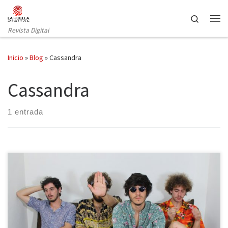
Saltar al contenido
Search
Revista Digital
Inicio
»
Blog
»
Cassandra
Cassandra
1 entrada
La cita es en un barrio de Madrid. Jorge y Carlos esperan a la salida
del metro, puntuales como un reloj suizo de los de antes, que
ahora todo está hecho en China. Medio Cassandra (la voz y la