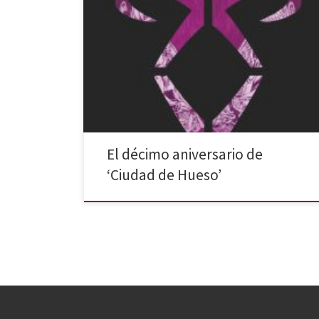
Diez años han pasado desde la publicación en
español de Cazadores de sombra: Ciudad de Hueso
de Cassandra Clare. Por su aniversario, el sello Destino
publica una edición especial de la trilogía original (los
tres primeros libros publicados, ya que esta serie se
compuso, finalmente, por seis volúmenes), que en
[…]
El décimo aniversario de
‘Ciudad de Hueso’