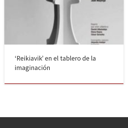
palpado, sentido y vivido, decidió hace unos años lanzarse a la
piscina y estrenarse como director con La lengua en pedazos, una
magnífica pieza con una dirección inteligente y certera, cuyo
texto, además, le mereció […]
‘Reikiavik’ en el tablero de la
imaginación