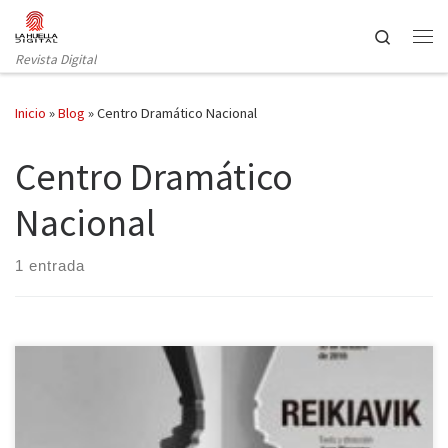
Saltar al contenido
Search
Revista Digital
Inicio
»
Blog
»
Centro Dramático Nacional
Centro Dramático
Nacional
1 entrada
El consagrado dramaturgo Juan Mayorga, tras muchas piezas
escritas, estrenadas, publicadas, adaptadas, tras mucho teatro