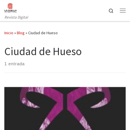
Saltar al contenido
Search
Revista Digital
Inicio
»
Blog
»
Ciudad de Hueso
Ciudad de Hueso
1 entrada
Diez años han pasado desde la publicación en español de
Cazadores de sombra: Ciudad de Hueso de Cassandra Clare. Por
su aniversario, el sello Destino publica una edición especial de la