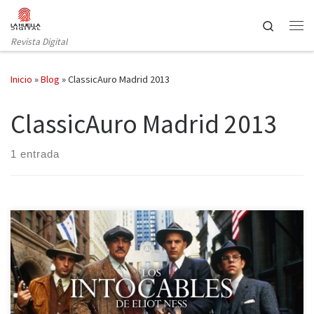
Saltar al contenido
Search
Revista Digital
Inicio
»
Blog
»
ClassicAuro Madrid 2013
ClassicAuro Madrid 2013
1 entrada
Spectacular Entertainment traerá a Madrid en noviembre el primer
evento de cine inmersivo en España, un espectáculo
completamente novedoso que proyectará y recreará, a través del
mítico título de Brian de Palma, el Chicago en los años de la Ley