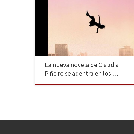
«Al menos 12 agentes del Servicio Secreto de EE.UU.
llevaron trabajadoras sexuales a sus habitaciones del
hotel en Cartagena donde se alojaban, con motivo de
la visita realizada a Colombia, en abril, por el
presidente Barack Obama, en ocasión de la cumbre
de las Américas». La mirada diaria, Bogotá, agosto
[…]
La nueva novela de Claudia
Piñeiro se adentra en los …