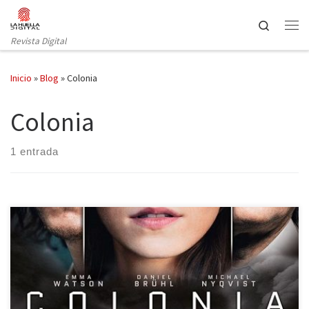
Saltar al contenido
Search
Revista Digital
Inicio
»
Blog
»
Colonia
Colonia
1 entrada
Chile, 11 de septiembre de 1973. Durante el Golpe de Estado del
general Pinochet, Daniel, un fotógrafo alemán simpatizante del
gobierno de Salvador Allende, y su novia Lena, azafata de vuelo,
son secuestrados por los defensores del régimen. La policía