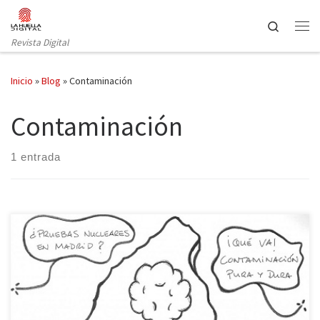
Saltar al contenido
Search
Revista Digital
Inicio
»
Blog
»
Contaminación
Contaminación
1 entrada
En Madrid usamos boina, una boina espesa y chorreante, una
boina que asfixia y oprime, una boina gris y mortal. Nos ahogamos.
Necesitamos oxígeno. En las calles, en los parques, en las terrazas,