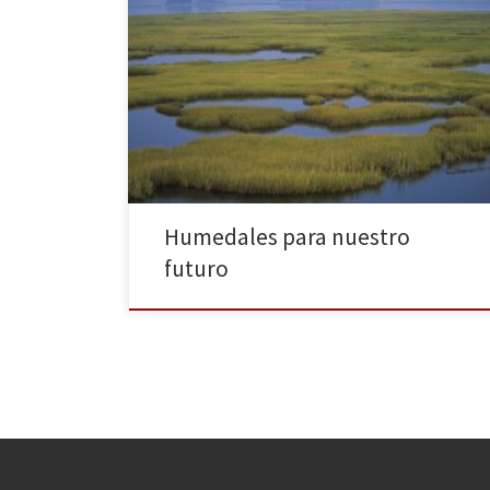
El 2 de febrero se celebra el Día Mundial de los
Humedales, que este año se enmarca bajo el lema
«Humedales para nuestro futuro». Se desarrollarán
multitud de actividades y actos conmemorativos de
estos ecosistemas, siendo los más frágiles y complejos
de la Tierra. La Convención de los Humedales tuvo
[…]
Humedales para nuestro
futuro