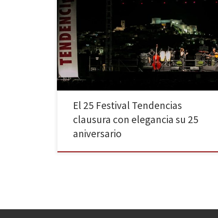
Unas 6.000 personas han disfrutado durante toda la
semana de música y actividades culturales. Coque
Malla y León Benavente llenaron el Auditorio Municipal
y NOA fue la encargada de despedir de forma
exquisita el festival con vistas al castillo árabe. En la
noche del 5 de agosto el calor de […]
El 25 Festival Tendencias
clausura con elegancia su 25
aniversario