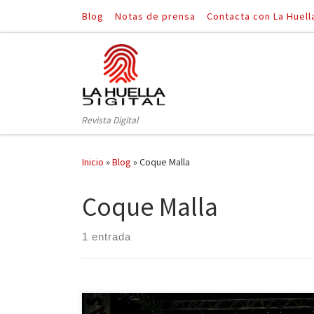
Blog
Notas de prensa
Contacta con La Huell
Saltar al contenido
Revista Digital
Inicio
»
Blog
»
Coque Malla
Coque Malla
1 entrada