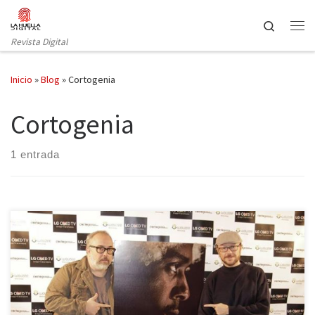
Saltar al contenido
Search
Revista Digital
Inicio
»
Blog
»
Cortogenia
Cortogenia
1 entrada
El festival de cortometrajes español, este año dedicado al cine
negro, llena la sala principal del cine Capitol. El pasado jueves 15
tuvo lugar en el cine Capitol de la Gran Vía madrileña la