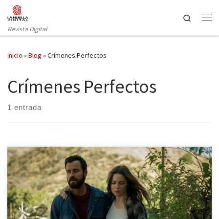
Saltar al contenido
Search
Revista Digital
Inicio
»
Blog
»
Crímenes Perfectos
Crímenes Perfectos
1 entrada
Recién terminado el mes de Abril hacemos un repaso de algunas
de la series que al igual que la lluvia tan propia del mes, han caído
sobre nuestras pantallas en este mes tan intenso, siempre gracias