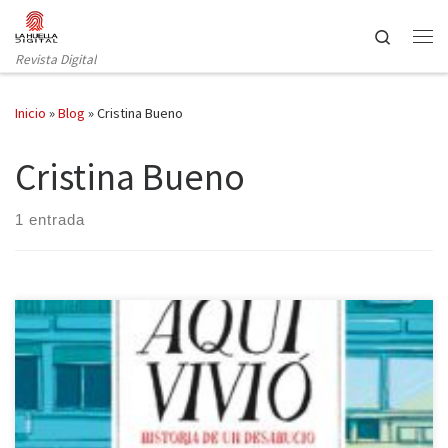
Saltar al contenido
Search
Revista Digital
Inicio
»
Blog
»
Cristina Bueno
Cristina Bueno
1 entrada
Isaac Rosa y Cristina Bueno nos traen, de la mano de la editorial
Nube de Tinta, Aquí vivió. Historia de un desahucio, una novela
gráfica de absoluta actualidad, con el punto de mira en un tema