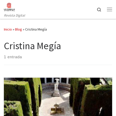
Saltar al contenido
Search
Revista Digital
Inicio
»
Blog
»
Cristina Megía
Cristina Megía
1 entrada
El sur siempre sienta bien, y en esta ocasión proponemos una
escapada a Granada y Málaga. Granada es de sobra conocida por
su Alhambra (si no la ha visitado aún, no sé a qué espera…) y por