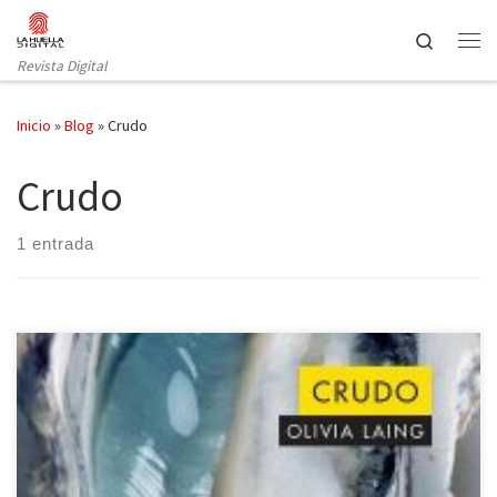
Saltar al contenido
Search
Revista Digital
Inicio
»
Blog
»
Crudo
Crudo
1 entrada
Aclamada por la crítica y considerado como uno de los mejores
100 libros de 2018 según The New York Times, Crudo, de Olivia
Laing, llega a España de la mano de la editorial Alpha Decay. En