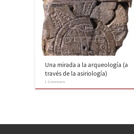
De alguna forma, nuestros gustos y aficiones nos
acompañan a lo largo del tiempo. Hace catorce años,
durante una estancia de estudios en el extranjero,
compré en los bouquinistes de París un libro de Paul
Garelli sobre L’Assyriologie (1964), dentro de la
colección enciclopédica de pequeños volúmenes
«Que sais-je ?» No […]
Una mirada a la arqueología (a
través de la asiriología)
1 Comentario