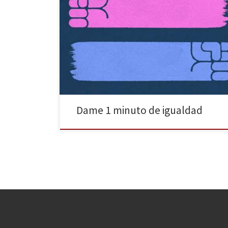
La fundación Unesco Etxea organiza la 6º edición del
Concurso audiovisual “Dame un minuto de….”,
refiriéndose, esta vez, a la búsqueda de la igualdad
de sexos. Para su realización cuenta con el
asesoramiento de la revista Pikara Magazine. El
concurso de cortometrajes consiste en realizar piezas
audiovisuales de un minuto […]
Dame 1 minuto de igualdad