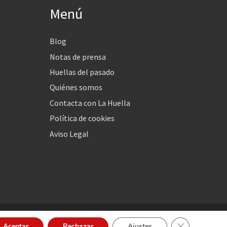
Menú
Blog
Notas de prensa
Huellas del pasado
Quiénes somos
Contacta con La Huella
Política de cookies
Aviso Legal
Cerrar el bann
Aceptar
Rechazar
Ajustes