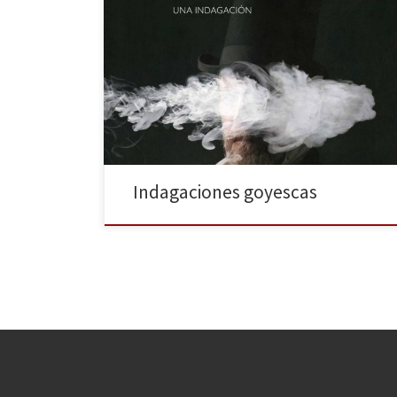
En el Fernán Gómez Centro Cultural de la Villa se
puede ver hasta el 24 de este mes la exposición El
sueño de la razón, una perspectiva de arte
contemporáneo inspirada en las obras de Goya, sobre
todo en sus célebres pinturas negras, comisariada por
Oliva Maria Rubio. Escrita y […]
Indagaciones goyescas