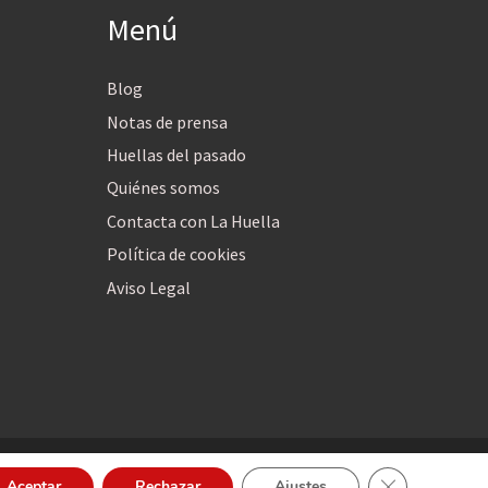
Menú
Blog
Notas de prensa
Huellas del pasado
Quiénes somos
Contacta con La Huella
Política de cookies
Aviso Legal
Cerrar el bann
Aceptar
Rechazar
Ajustes