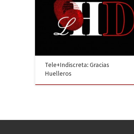
Terminado el curso académico (para los buenos
estudiantes) desde la novata sección de Televisión
queremos dar las GRACIAS con este especial de la
Tele+Indiscreta. Primero de todo a los Huelleros que
cada día se pasan por aquí y dan sentido a nuestro
trabajo. Y Segundo, pero no por ello menos […]
Tele+Indiscreta: Gracias
Huelleros