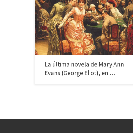
«El conocimiento construye lentamente lo que la
ignorancia derriba en una hora». La editorial Alba ha
publicado recientemente Daniel Deronda, la última
novela que publicó George Eliot (seudónimo de Mary
Ann Evans), y lo hace en su colección Alba Clásica
Maior, una cuidada selección de clásicos en edición de
lujo. […]
La última novela de Mary Ann
Evans (George Eliot), en …