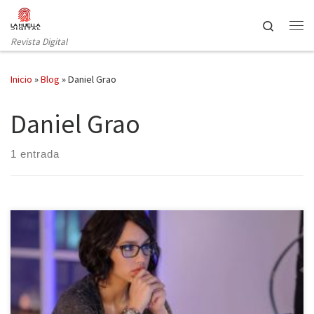
Saltar al contenido
Search
Revista Digital
Inicio
»
Blog
»
Daniel Grao
Daniel Grao
1 entrada
Nuevo estreno en el mundo de la ficción española. Es el turno de
Sin Identidad, una historia que trata de acercar al espectador a la
búsqueda imparable de una chica que fue robada hace