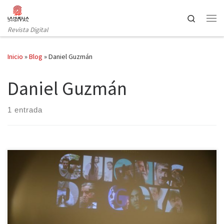
Saltar al contenido
Search
Revista Digital
Inicio
»
Blog
»
Daniel Guzmán
Daniel Guzmán
1 entrada
No tenemos más que acudir a Google para darnos cuenta de que
la convocatoria del Sindicato de Guionistas ALMA era más una
necesidad que una fiesta. El cine español, ese que nos eclipsa una