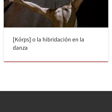
el de la compañía Miquel Barcelona, [Kórps], una pieza de danza
contemporánea que hibrida distintos lenguajes, en […]
[Kórps] o la hibridación en la
danza