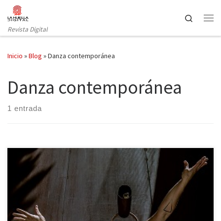
Saltar al contenido
Search
Revista Digital
Inicio
»
Blog
»
Danza contemporánea
Danza contemporánea
1 entrada
El Cruïlla XXS arranca este mes de julio con las nuevas líneas de
programación dentro del festival que incluyen también las artes
escénicas. El primero de los espectáculos de esta sección ha sido