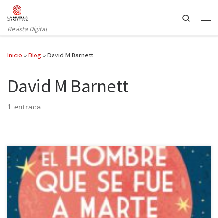
Saltar al contenido
Search
Revista Digital
Inicio
»
Blog
»
David M Barnett
David M Barnett
1 entrada
Todos, en algún momento de nuestra vida, nos hemos sentido
abrumados por el mundo y hemos tenido la imperiosa necesidad
de evadirnos de él. Para ello empleamos diversos métodos: ver