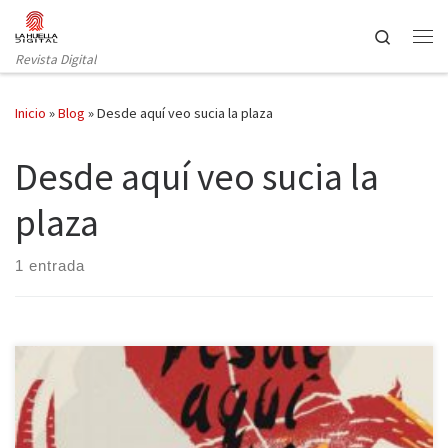
Saltar al contenido
Search
Revista Digital
Inicio
»
Blog
»
Desde aquí veo sucia la plaza
Desde aquí veo sucia la
plaza
1 entrada
La compañía Club Caníbal, formada por Chiqui Carabante, Font