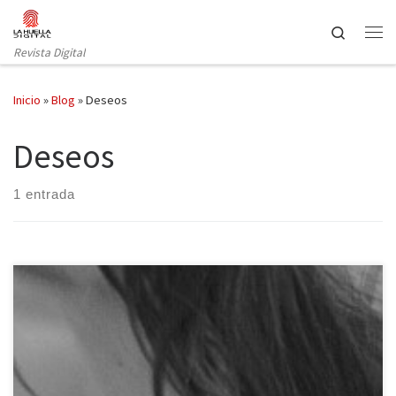
Saltar al contenido
Search
Revista Digital
Inicio
»
Blog
»
Deseos
Deseos
1 entrada
Eras tú y yo no lo sabía. No estabas tan cerca, pero te sentía. Me
hablaste al oído, sentí que moría. Un océano inmenso marco mi
partida. Hasta encontrarte mil cosas haría Y sin pensarlo llegó