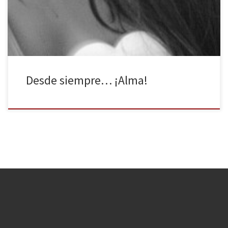
aquel día Tu voz escuche y no era mentira. No podía creerlo la
reconocía. […]
Desde siempre… ¡Alma!