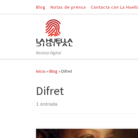
Blog
Notas de prensa
Contacta con La Huell
Saltar al contenido
Revista Digital
Inicio
»
Blog
»
Difret
Difret
1 entrada