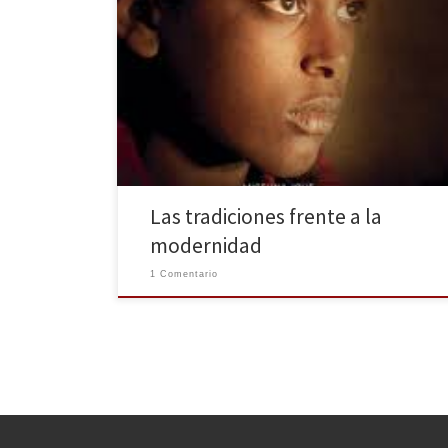
Producida por Angelina Jolie y dirigida por Zeresenay
Berhane Mehari, llega a la gran pantalla Difret, la cual
narra la desgarradora historia de Hirut, una
adolescente de Etiopía a la que le suceden una serie
de hechos terribles que cambiarán su vida para
siempre. Podremos disfrutarla en España el próximo
[…]
Las tradiciones frente a la
modernidad
1 Comentario