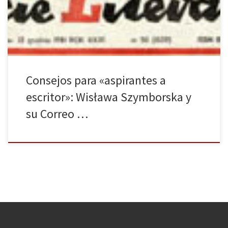
escritor (traducción de Abel Murcia y Katarzyna Mołoniewicz). La
obra, que ha contado con una ayuda a […]
Consejos para «aspirantes a
escritor»: Wisława Szymborska y
su Correo …