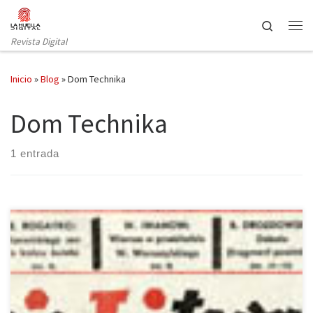
Saltar al contenido
Search
Revista Digital
Inicio
»
Blog
»
Dom Technika
Dom Technika
1 entrada
La editorial Nórdica ha publicado la hasta el momento última obra
traducida al español de la Nobel polaca Wisława Szymborska
(1923-2012): Correo literario, o cómo llegar a ser (o no llegar a ser)