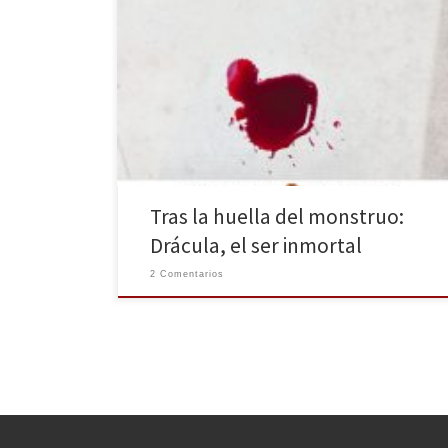
Lo mejor que tiene un mito es que nunca pasa de
moda. Durante muchos años Drácula se ha mantenido
como el máximo icono de la literatura gótica y, a
pesar de ello, muchos todavía no logramos
comprender el verdadero sentido de esta gran obra.
En 1897 se publicó Drácula, causando […]
Tras la huella del monstruo:
Drácula, el ser inmortal
2 Comentarios