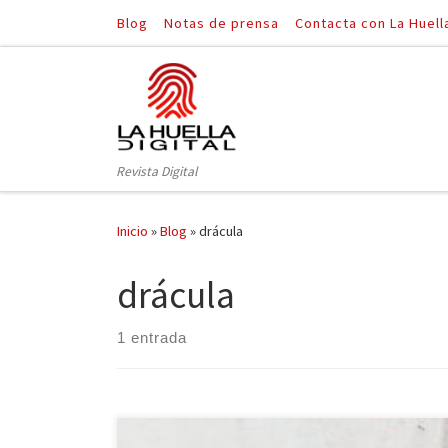
Blog
Notas de prensa
Contacta con La Huell
Saltar al contenido
Revista Digital
Inicio
»
Blog
»
drácula
drácula
1 entrada