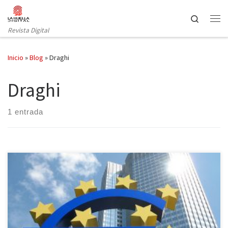
Saltar al contenido
Search
Revista Digital
Inicio
»
Blog
»
Draghi
Draghi
1 entrada
El 22 de enero conocimos los detalles del nuevo Plan de Draghi
para dar un paso adelante en la crisis europea. El Banco Central
Europeo (BCE) anunciaba su intervención monetaria más