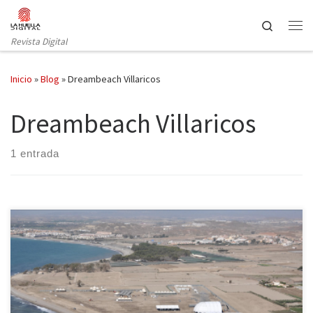
Saltar al contenido
Search
Revista Digital
Inicio
»
Blog
»
Dreambeach Villaricos
Dreambeach Villaricos
1 entrada
El festival de música electrónica da comienzo este jueves 11 y se
celebra hasta el domingo 14 de agosto en la playa andaluza de
Villaricos. En su cartel, los más importantes artistas y Djs