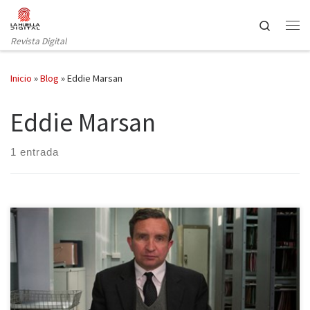
Saltar al contenido
Search
Revista Digital
Inicio
»
Blog
»
Eddie Marsan
Eddie Marsan
1 entrada
Busquemos, si es preciso, un significado apropiado a la siguiente
expresión: Still Life quiere decir naturaleza muerta. Pero
buscando una segunda acepción un tanto imaginativa, su
significado puede referirse a una vida silenciosa, invariable. Ambas