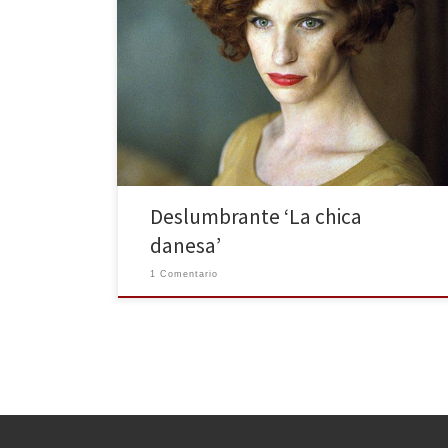
Desde el día 15 de enero podemos disfrutar en cines
de La chica Danesa, una película biográfica dirigida
por Tom Hooper (Los miserables, El discurso del rey) y
protagonizada por Eddie Redmayne (La teoría del
todo, Los pilares de la tierra) y Alicia Vikander (Ex
Machina, Anna Karenina). El largometraje […]
Deslumbrante ‘La chica
danesa’
1 Comentario