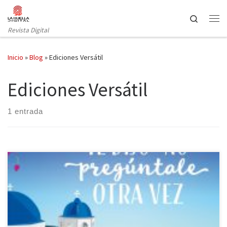
Saltar al contenido
Search
Revista Digital
Inicio
»
Blog
»
Ediciones Versátil
Ediciones Versátil
1 entrada
Si el amor te dijo “no” pregúntale otra vez, una novela que lucha
por esas segundas oportunidades en el terreno sentimental.
¿Quién dijo que había que ser conformista en el amor? Desde