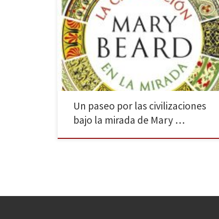
La editorial Crítica (Grupo Planeta) ha publicado la
última obra de Mary Beard, Premio Princesa de
Asturias de Ciencias Sociales en 2016, un libro sobre el
arte y la forma de ver la realidad por los diferentes
pueblos. La civilización en la mirada (febrero de
2019), traducción de Civilizations: How […]
Un paseo por las civilizaciones
bajo la mirada de Mary …