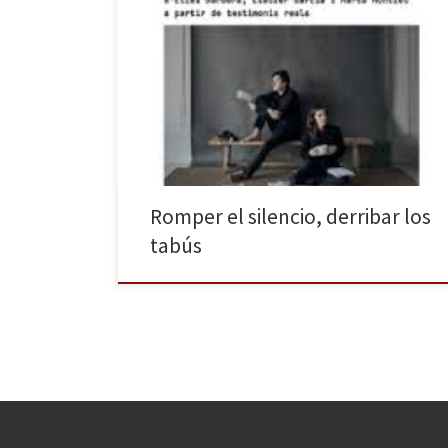
El suicidio es la primera causa de muerte juvenil en
nuestro país. Mueren más menores y jóvenes porque
se matan a sí mismos que por accidentes de tráfico.
Sin embargo, pesa un claro silencio informativo sobre
estas muertes, porque el suicidio sigue siendo todavía
hoy, como ha ocurrido a lo […]
Romper el silencio, derribar los
tabús