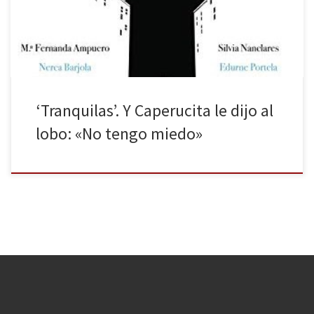
que le cortó el paso en el pasillo del vagón 5 del AVE Barcelona-
Madrid y le tocó […]
‘Tranquilas’. Y Caperucita le dijo al
lobo: «No tengo miedo»