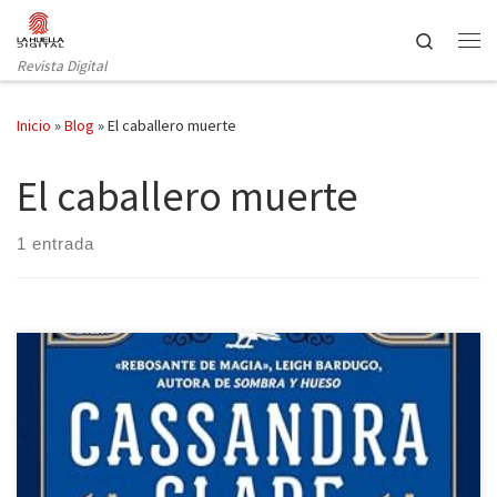
Saltar al contenido
Search
Revista Digital
Inicio
»
Blog
»
El caballero muerte
El caballero muerte
1 entrada
El caballero muerte es la segunda entrega de la serie Crónicas de
Castelana de Cassandra Clare. Regresamos a este mundo en
plena crisis diplomática: tras la matanza ocurrida en el palacio, la