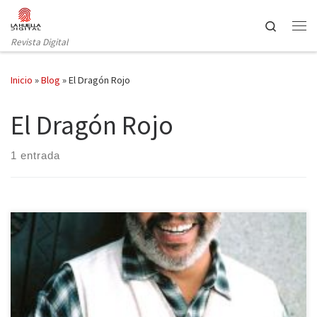
Saltar al contenido
Search
Revista Digital
Inicio
»
Blog
»
El Dragón Rojo
El Dragón Rojo
1 entrada
Como bien sabéis, hace unos días hacíamos un balance a los
personajes televisivos que habían fallecido en 2014 a nivel
nacional, así que hoy es el turno de hacer un repaso a los actores