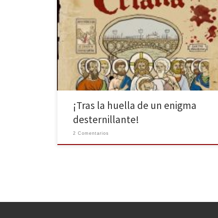
¿Crees realmente que una novela negra puede
narrarse con humor? Julio Muñoz Gijón así lo cree y,
por ello, quiere demostrárselo a todo el mundo. La
nueva entrega de este autor sevillano ha llegado por
fin a nuestras librerías. En su línea, él nos demuestra
que […]
¡Tras la huella de un enigma
desternillante!
2 Comentarios