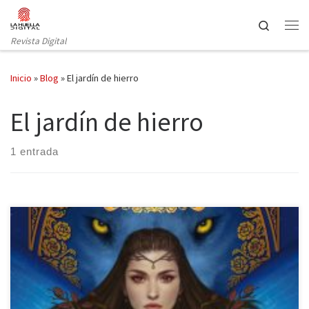
Saltar al contenido
Search
Revista Digital
Inicio
»
Blog
»
El jardín de hierro
El jardín de hierro
1 entrada
Nocturna publica El jardín de hierro de Gema Bonnín, una novela
de fantasía con claroscuros, en la cual la contraposición entre el
bien y el mal se diluyen; el rencor y el perdón son dos armas de