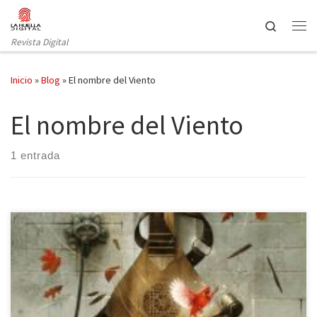
Saltar al contenido
Search
Revista Digital
Inicio
»
Blog
»
El nombre del Viento
El nombre del Viento
1 entrada
Probablemente, sin ir más lejos de la verdad, muchas personas
conozcan la obra que llevó al éxito a Patrick Rothfuss. Este gran
autor se hizo un hueco entre los escritores más conocidos de