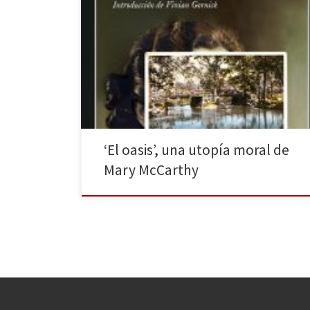
Cuando en 1949 Mary McCarthy estaba a punto de
publicar la novela El Oasis, muchos fueron los
personajes de la élite cultural estadounidense que
pusieron el grito en el cielo. Philip Rahv, de hecho,
consideró ponerle una demanda para impedir su
publicación. Rahv no estaba nada de acuerdo con que
McCarthy, […]
‘El oasis’, una utopía moral de
Mary McCarthy