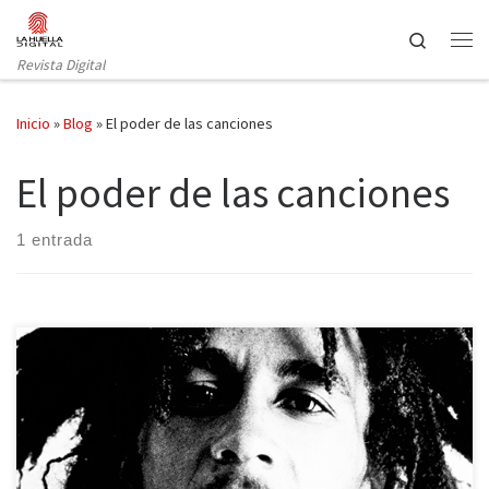
Saltar al contenido
Search
Revista Digital
Inicio
»
Blog
»
El poder de las canciones
El poder de las canciones
1 entrada
La exposición sonora “El poder de las canciones” empezó a sonar
en Matadero el pasado 29 de enero y estará expuesta hasta
octubre. La colección, comisariada por el director Rockdelux,
permite escuchar a sesenta iconos pop que marcaron el siglo XX,