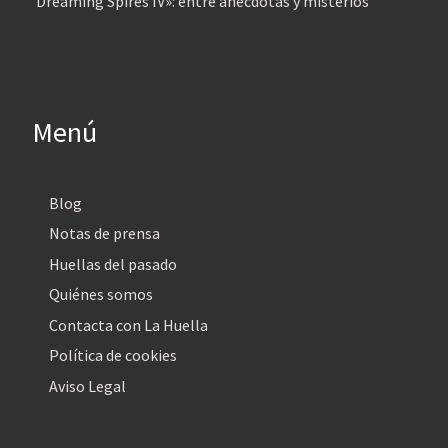
‘Dreaming Spires IV»: entre anécdotas y misterios
Menú
Blog
Notas de prensa
Huellas del pasado
Quiénes somos
Contacta con La Huella
Política de cookies
Aviso Legal