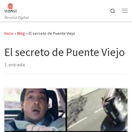
Saltar al contenido
Search
Revista Digital
Inicio
»
Blog
»
El secreto de Puente Viejo
El secreto de Puente Viejo
1 entrada
Esta semana en La Huella Digital os traemos, huelleros, un ranking
con aquellas muertes que más impactaron, sorprendieron y/o
conmocionaron a los telespectadores. Unas muertes que
acabaron con personajes muy queridos e importantes en las series