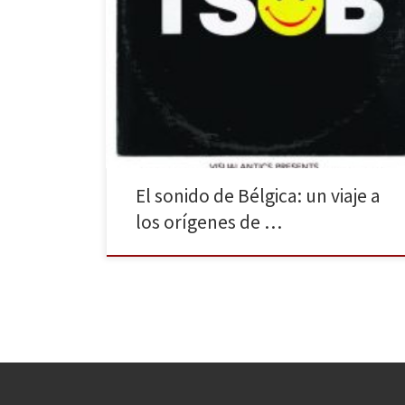
La explosión de la música electrónica ha sido tratada
en libros recientes, pero todavía queda buena parte
que contar de su historia. Nació en el ámbito
académico durante los años 50 bajo la
experimentación de la música concreta, fue adoptada
por la música popular décadas más tarde con la
llegada […]
El sonido de Bélgica: un viaje a
los orígenes de …