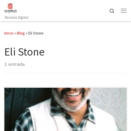
Saltar al contenido
Search
Revista Digital
Inicio
»
Blog
»
Eli Stone
Eli Stone
1 entrada
Como bien sabéis, hace unos días hacíamos un balance a los
personajes televisivos que habían fallecido en 2014 a nivel
nacional, así que hoy es el turno de hacer un repaso a los actores