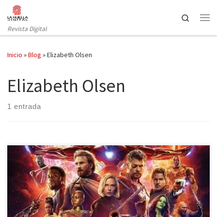
Saltar al contenido
Search
Revista Digital
Inicio
»
Blog
»
Elizabeth Olsen
Elizabeth Olsen
1 entrada
Llegó el día que millones de personas estaban esperando, el 27
de abril se estrenó a nivel mundial Vengadores: Infinity War, la
última superproducción de Marvel hasta la fecha. No solo es la